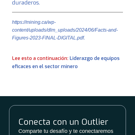
duraderos.
https://mining.ca/wp-
content/uploads/dlm_uploads/2024/06/Facts-and-
Figures-2023-FINAL-DIGITAL.pdf
.
Lee esto a continuación:
Liderazgo de equipos
eficaces en el sector minero
Conecta con un Outlier
Comparte tu desafío y te conectaremos